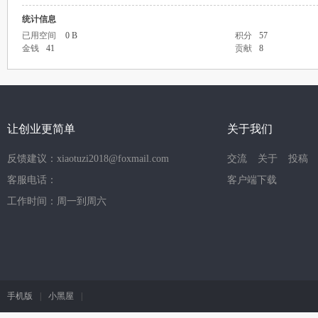
统计信息
已用空间
0 B
积分
57
金钱
41
贡献
8
让创业更简单
关于我们
反馈建议：xiaotuzi2018@foxmail.com
交流
关于
投稿
客服电话：
客户端下载
工作时间：周一到周六
手机版
|
小黑屋
|