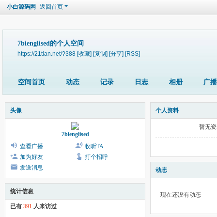
小白源码网
返回首页
7bienglised的个人空间
https://21tian.net/?388
[收藏]
[复制]
[分享]
[RSS]
空间首页
动态
记录
日志
相册
广播
头像
个人资料
暂无资
7bienglised
查看广播
收听TA
加为好友
打个招呼
发送消息
动态
统计信息
现在还没有动态
已有
391
人来访过