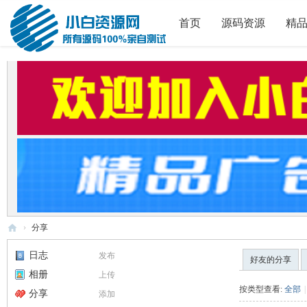
首页
源码资源
精
›
分享
小
日志
发布
好友的分享
白
相册
上传
源
按类型查看:
全部
|
分享
添加
码