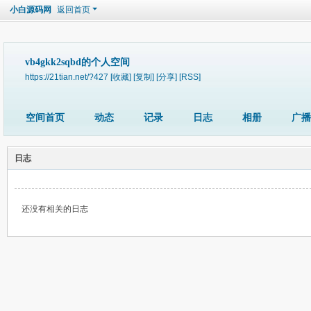
小白源码网
返回首页
vb4gkk2sqbd的个人空间
https://21tian.net/?427
[收藏]
[复制]
[分享]
[RSS]
空间首页
动态
记录
日志
相册
广播
日志
还没有相关的日志