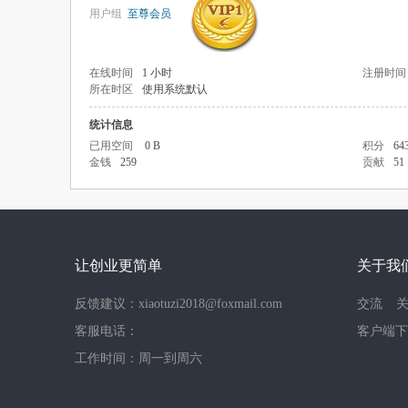
用户组
至尊会员
在线时间
1 小时
注册时间
所在时区
使用系统默认
统计信息
已用空间
0 B
积分
64
金钱
259
贡献
51
让创业更简单
关于我
反馈建议：xiaotuzi2018@foxmail.com
交流
客服电话：
客户端下
工作时间：周一到周六