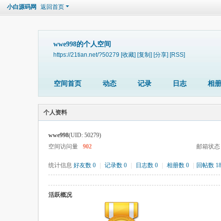
小白源码网
返回首页
wwe998的个人空间
https://21tian.net/?50279
[收藏]
[复制]
[分享]
[RSS]
空间首页
动态
记录
日志
相
个人资料
wwe998
(UID: 50279)
空间访问量
902
邮箱状态
统计信息
好友数 0
|
记录数 0
|
日志数 0
|
相册数 0
|
回帖数 1
活跃概况