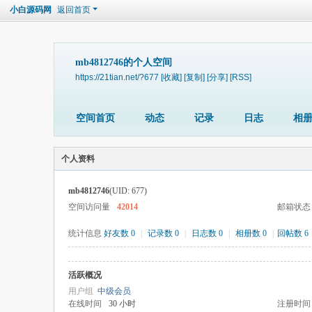
小白源码网
返回首页
mb4812746的个人空间
https://21tian.net/?677
[收藏]
[复制]
[分享]
[RSS]
空间首页
动态
记录
日志
相
个人资料
mb4812746
(UID: 677)
空间访问量
42014
邮箱状态
统计信息
好友数 0
|
记录数 0
|
日志数 0
|
相册数 0
|
回帖数 6
活跃概况
用户组
中级会员
在线时间
30 小时
注册时间