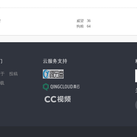
2
威望
36
狗粮
64
们
云服务支持
关于
投稿
载