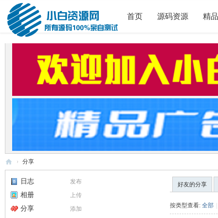
首页
源码资源
精
›
分享
小
日志
发布
好友的分享
白
相册
上传
源
按类型查看:
全部
|
分享
添加
码