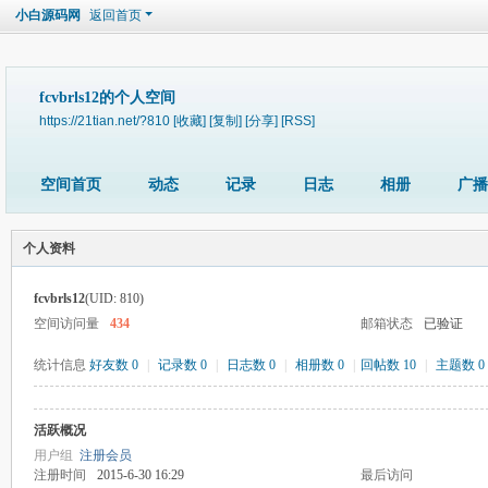
小白源码网
返回首页
fcvbrls12的个人空间
https://21tian.net/?810
[收藏]
[复制]
[分享]
[RSS]
空间首页
动态
记录
日志
相册
广播
个人资料
fcvbrls12
(UID: 810)
空间访问量
434
邮箱状态
已验证
统计信息
好友数 0
|
记录数 0
|
日志数 0
|
相册数 0
|
回帖数 10
|
主题数 0
活跃概况
用户组
注册会员
注册时间
2015-6-30 16:29
最后访问