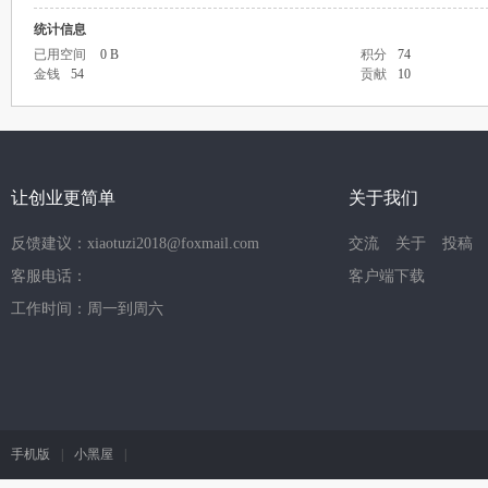
统计信息
已用空间
0 B
积分
74
金钱
54
贡献
10
让创业更简单
关于我们
反馈建议：xiaotuzi2018@foxmail.com
交流
关于
投稿
客服电话：
客户端下载
工作时间：周一到周六
手机版
|
小黑屋
|