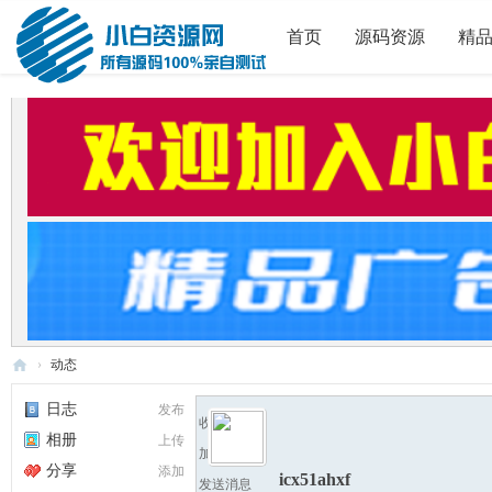
首页
源码资源
精
›
动态
小
日志
发布
收听TA
白
相册
上传
加为好友
源
分享
添加
icx51ahxf
发送消息
码