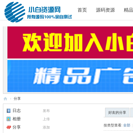
首页
源码资源
精
›
分享
小
日志
发布
好友的分享
白
相册
上传
源
按类型查看:
全部
|
分享
添加
码