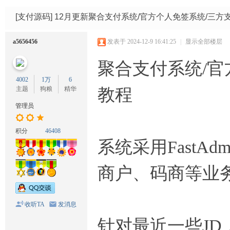
码
网
[支付源码]
12月更新聚合支付系统/官方个人免签系统/三
a5656456
发表于 2024-12-9 16:41:25
|
显示全部楼层
聚合支付系统/官
4002
1万
6
主题
狗粮
精华
教程
管理员
积分
46408
系统采用Fast
商户、码商等业
收听TA
发消息
针对最近一些JD