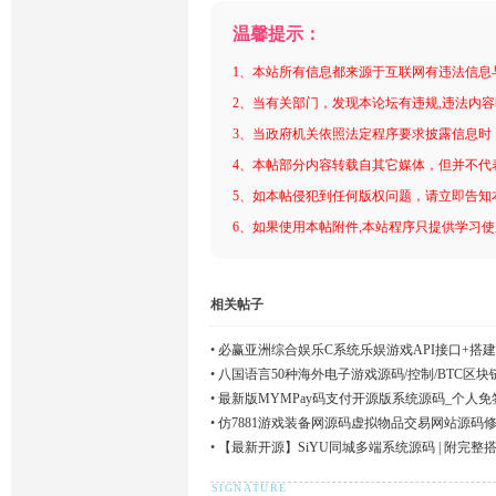
温馨提示：
1、本站所有信息都来源于互联网有违法信息
2、当有关部门，发现本论坛有违规,违法内
3、当政府机关依照法定程序要求披露信息时
4、本帖部分内容转载自其它媒体，但并不代
5、如本帖侵犯到任何版权问题，请立即告知
6、如果使用本帖附件,本站程序只提供学习使用
相关帖子
•
必赢亚洲综合娱乐C系统乐娱游戏API接口+搭
•
八国语言50种海外电子游戏源码/控制/BTC区块
•
最新版MYMPay码支付开源版系统源码_个人
•
仿7881游戏装备网源码虚拟物品交易网站源码
•
【最新开源】SiYU同城多端系统源码 | 附完整