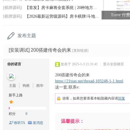
码
[棋牌源码]
【首发】房卡麻将全套系统 | 20种地方玩法
网
Trove 
[棋牌源码]
【2026最新运营级源码】房卡棋牌/斗地主/跑
发布主题
[安装调试]
200搭建传奇会的来
[复制链接]
你的诺言
发表于 2025-1-3 21:31:41
|
显示全部楼层
200搭建传奇会的来
https://21tian.net/thread-103248-1-1.html
主题
狗粮
精华
这一套,联系v:
新手上路
游客，如果您要查看本帖隐藏内容请
回复
积分
0
温馨提示：
收听TA
发消息