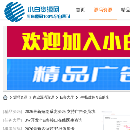
首页
源码资源
精
»
源码资源
›
商业源码资源
›
任务大厅
›
200搭建传奇会的来
小
[精品源码]
2026最新短剧系统源码 支持广告会员功能齐
白
[任务大厅]
3W开发个ai多接口在线医生咨询
源
[棋牌源码]
2026最新多游戏H5掼蛋房卡