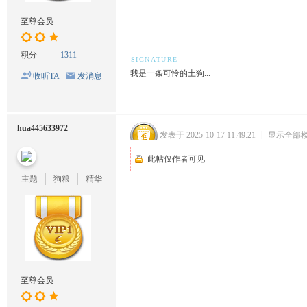
至尊会员
积分
1311
我是一条可怜的土狗...
收听TA
发消息
hua445633972
发表于 2025-10-17 11:49:21
|
显示全部
此帖仅作者可见
主题
狗粮
精华
至尊会员