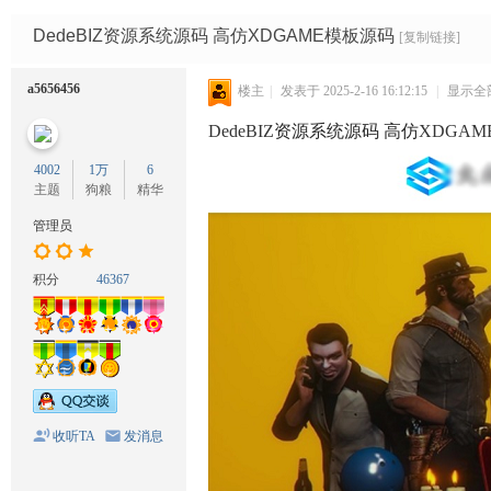
码
网
DedeBIZ资源系统源码 高仿XDGAME模板源码
[复制链接]
a5656456
楼主
|
发表于 2025-2-16 16:12:15
|
显示全
DedeBIZ
资源系统源码 高仿
XDGAM
4002
1万
6
主题
狗粮
精华
管理员
积分
46367
收听TA
发消息