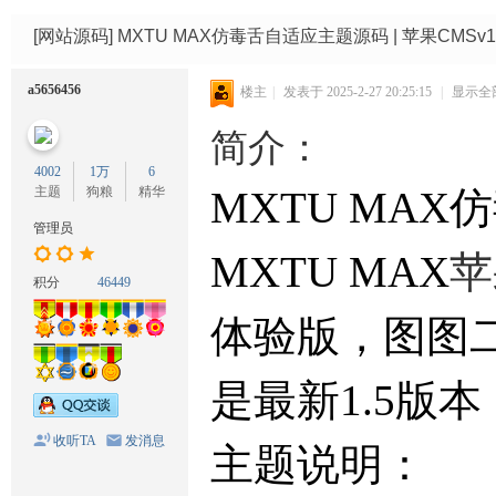
码
网
[网站源码]
MXTU MAX仿毒舌自适应主题源码 | 苹果CMSv
a5656456
楼主
|
发表于 2025-2-27 20:25:15
|
显示全
简介：
4002
1万
6
主题
狗粮
精华
MXTU MAX
管理员
MXTU MAX
苹
积分
46449
体验版，图图
是最新1.5版本
收听TA
发消息
主题说明：