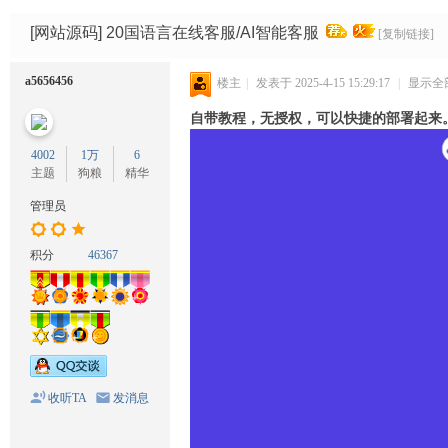
码
网
[网站源码]
20国语言在线客服/AI智能客服
[复制链接]
a5656456
楼主
|
发表于 2025-4-15 15:29:17
|
显示全
自带教程，无授权，可以快捷的部署起来
4002
1万
6
主题
狗粮
精华
管理员
积分
46367
收听TA
发消息