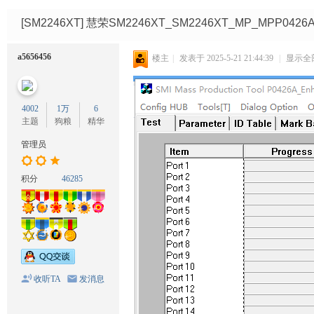
码
网
[SM2246XT]
慧荣SM2246XT_SM2246XT_MP_MPP0
a5656456
楼主
|
发表于 2025-5-21 21:44:39
|
显示全
4002
1万
6
主题
狗粮
精华
管理员
积分
46285
收听TA
发消息