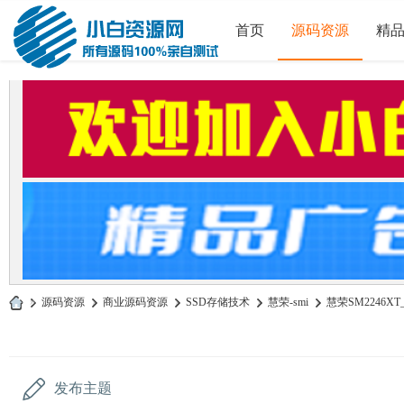
首页
源码资源
精
»
源码资源
›
商业源码资源
›
SSD存储技术
›
慧荣-smi
›
慧荣SM2246XT_
小
白
源
发布主题