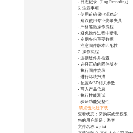
- 日志记录（Log Recording）
6. 注意事项：
- 使用前确保电源稳定
- 建议使用专业烧录夹具
- 严格遵循操作流程
- 避免操作过程中断电
- 定期备份重要数据
- 注意固件版本匹配性
7. 操作流程：
- 连接硬件并检查
- 选择正确的固件版本
- 执行固件烧录
- 进行坏块扫描
- 配置iM3D相关参数
- 写入产品信息
- 执行性能测试
- 验证功能完整性
请点击此处下载
查看状态：需购买或无权限
您的用户组是：游客
文件名称:
wp.txt
下载次数:
0
文件大小:
133 Byt