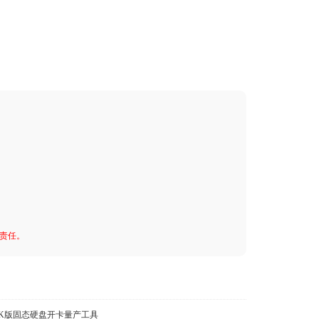
何责任。
9DFK版固态硬盘开卡量产工具