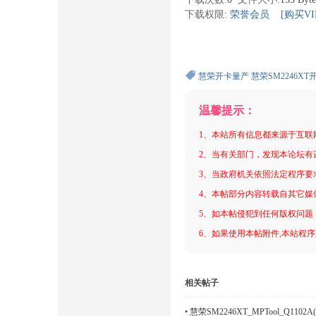
下载权限:
荣誉会员
[购买VI
慧荣开卡量产
慧荣SM2246XT
温馨提示：
1、本站所有信息都来源于互联
2、当有关部门，发现本论坛有
3、当政府机关依照法定程序要
4、本帖部分内容转载自其它媒
5、如本帖侵犯到任何版权问题
6、如果使用本帖附件,本站程序
相关帖子
•
慧荣SM2246XT_MPTool_Q110