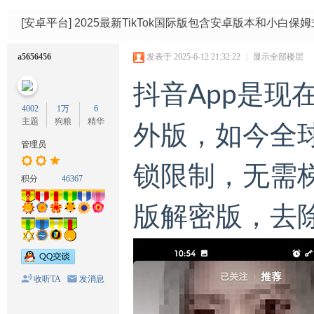
码
网
[安卓平台]
2025最新TikTok国际版包含安卓版本和小白保
a5656456
发表于 2025-6-12 21:32:22
|
显示全部楼层
抖音App是现
4002
1万
6
主题
狗粮
精华
外版，如今全
管理员
锁限制，无需
积分
46367
版解密版，去
收听TA
发消息