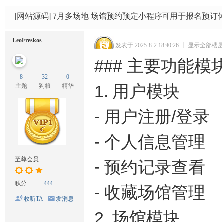
码
网
[网站源码]
7月多场地 场馆预约预定小程序可用于报名预订体育馆
LeoFreskos
发表于 2025-8-2 18:40:26
|
显示全部楼
### 主要功能模
8
32
0
1. 用户模块
主题
狗粮
精华
- 用户注册/登录
- 个人信息管理
至尊会员
- 预约记录查看
积分
444
- 收藏场馆管理
收听TA
发消息
2. 场馆模块