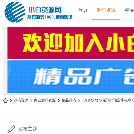
首页
源码资源
精
»
源码资源
›
商业源码资源
›
精品源码
›
7月多场地 场馆预约预定小程序可用
小
白
源
发布主题