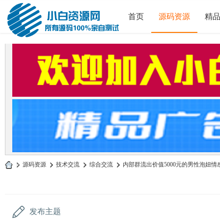
首页
源码资源
精
»
源码资源
›
技术交流
›
综合交流
›
内部群流出价值5000元的男性泡妞情感
小
白
源
发布主题