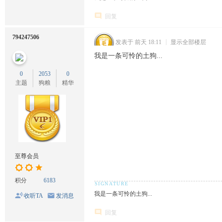
回复
794247506
发表于
前天 18:11
|
显示全部楼层
我是一条可怜的土狗...
0
2053
0
主题
狗粮
精华
至尊会员
积分
6183
我是一条可怜的土狗...
收听TA
发消息
回复