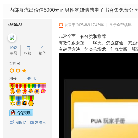
码
网
内部群流出价值5000元的男性泡妞情感电子书合集免费分享
a5656456
发表于 2025-8-9 17:45:06
|
显示全部楼层
非常全面，有分类和推荐，
有教你跟女孩
怎么
聊天、怎么搭讪、怎么
4002
1万
6
有谜男方法、约会倍增术、红丸觉醒、舔
主题
狗粮
精华
管理员
积分
46449
收听TA
发消息