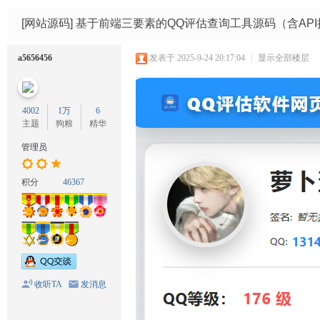
码
网
[网站源码]
基于前端三要素的QQ评估查询工具源码（含API
a5656456
发表于 2025-9-24 20:17:04
|
显示全部楼层
4002
1万
6
主题
狗粮
精华
管理员
积分
46367
收听TA
发消息