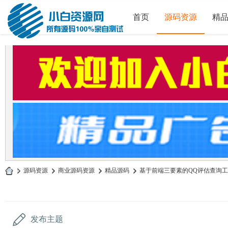
首页
源码资源
精
»
源码资源
›
商业源码资源
›
精品源码
›
基于前端三要素的QQ评估查询工具源
小
白
源
发布主题