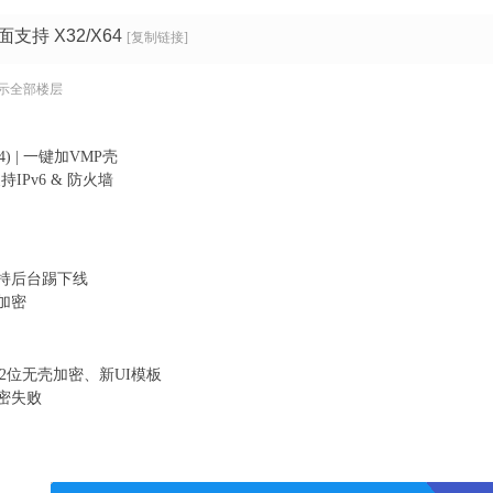
支持 X32/X64
[复制链接]
示全部楼层
4) | 一键加VMP壳
持IPv6 & 防火墙
持后台踢下线
加密
、32位无壳加密、新UI模板
密失败