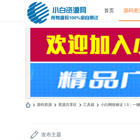
首页
源码资
»
源码资源
›
资源共享区
›
工具箱
›
小白网络验证 1.8：一键加密
小
白
源
发布主题