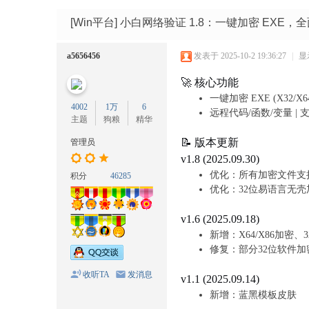
码
网
[Win平台]
小白网络验证 1.8：一键加密 EXE，全面
a5656456
发表于 2025-10-2 19:36:27
|
显
🚀 核心功能
一键加密 EXE (X32/X6
4002
1万
6
远程代码/函数/变量 | 支
主题
狗粮
精华
📝 版本更新
管理员
v1.8 (2025.09.30)
优化：所有加密文件支
积分
46285
优化：32位易语言无壳
v1.6 (2025.09.18)
新增：X64/X86加密
修复：部分32位软件加
收听TA
发消息
v1.1 (2025.09.14)
新增：蓝黑模板皮肤