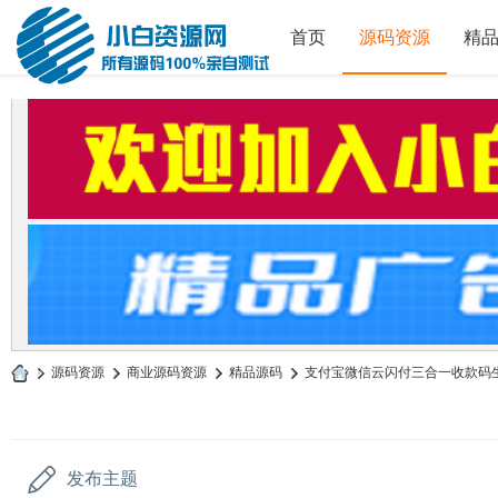
首页
源码资源
精
»
源码资源
›
商业源码资源
›
精品源码
›
支付宝微信云闪付三合一收款码生成
小
白
源
发布主题