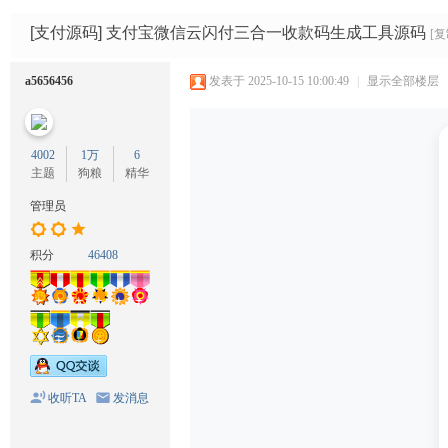
码
网
[支付源码]
支付宝微信云闪付三合一收款码生成工具源码
[
a5656456
发表于 2025-10-15 10:00:49
|
显示全部楼层
4002
1万
6
主题
狗粮
精华
管理员
积分
46408
收听TA
发消息