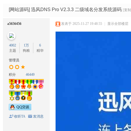
码
网
[网站源码]
迅风DNS Pro V2.3.3 二级域名分发系统源码
[复制
a5656456
发表于 2025-11-27 19:48:55
|
显示全部楼层
4002
1万
6
主题
狗粮
精华
管理员
积分
46449
收听TA
发消息