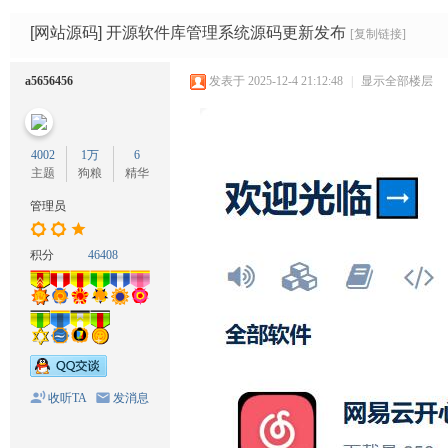
码
网
[网站源码]
开源软件库管理系统源码更新发布
[复制链接]
a5656456
发表于 2025-12-4 21:12:48
|
显示全部楼层
4002
1万
6
主题
狗粮
精华
管理员
积分
46408
收听TA
发消息