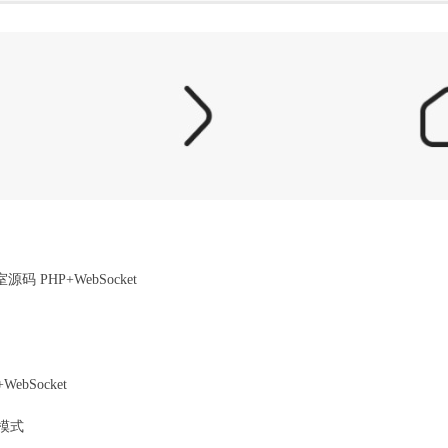
 PHP+WebSocket
bSocket
模式