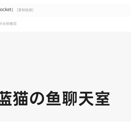
cket）
[复制链接]
示全部楼层