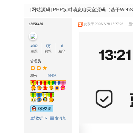
码
网
[网站源码]
PHP实时消息聊天室源码（基于WebSo
a5656456
发表于 2026-2-28 15:27:26
|
显
4002
1万
6
主题
狗粮
精华
管理员
积分
46408
收听TA
发消息