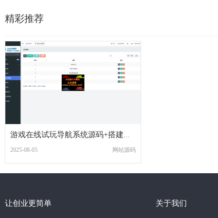
精彩推荐
游戏在线试玩导航系统源码+搭建教程
2025-08-05
网站源码
让创业更简单
关于我们