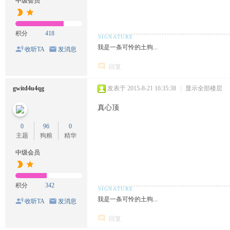
中级会员
积分
418
我是一条可怜的土狗...
收听TA
发消息
回复
gwitd4u4qg
发表于 2015-8-21 16:35:38
|
显示全部楼层
真心顶
0
96
0
主题
狗粮
精华
中级会员
积分
342
我是一条可怜的土狗...
收听TA
发消息
回复