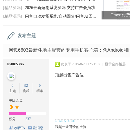
码
[精品源码]
2026最新短剧系统源码 支持广告会员功能齐
网
Trove 
[精品源码]
闲鱼自动发货系统/自动回复/闲鱼AI回复系统
发布主题
网狐6603最新斗地主配套的专用手机客户端：含Android
bvf0kS3Ak
发表于 2015-8-20 12:21:18
|
显示全部楼层
顶起出售广告位
0
92
0
主题
狗粮
精华
中级会员
积分
337
我是一条可怜的土狗...
收听TA
发消息