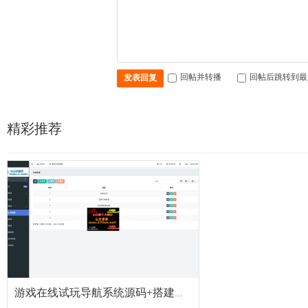
回帖并转播
回帖后跳转到最
发表回复
精彩推荐
游戏在线试玩导航系统源码+搭建教程