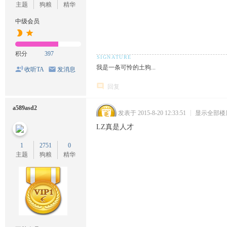
主题
狗粮
精华
中级会员
积分
397
我是一条可怜的土狗...
收听TA
发消息
回复
a589asd2
发表于 2015-8-20 12:33:51
|
显示全部楼
LZ真是人才
1
2751
0
主题
狗粮
精华