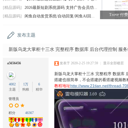
码
[精品源码]
2026最新短剧系统源码 支持广告会员功能齐
网
Trove 
[精品源码]
闲鱼自动发货系统/自动回复/闲鱼AI回复系统
发布主题
新版乌龙大掌柜十三水 完整程序 数据库 后台代理控制 服务
a5656456
发表于 2020-2-25 19:27:59
|
显示全部楼层
新版乌龙大掌柜十三水 完整程序 数据库 
搭建也很简单，不会搭建的看搭建视频教
4002
1万
6
http://www.21tian.net/thread-70
教程地址
主题
狗粮
精华
管理员
积分
46367