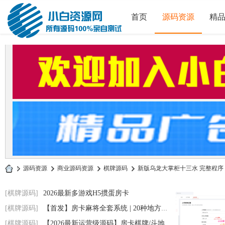
首页
源码资源
精
»
源码资源
›
商业源码资源
›
棋牌源码
›
新版乌龙大掌柜十三水 完整程序 数
小
[棋牌源码]
2026最新多游戏H5掼蛋房卡
白
[棋牌源码]
【首发】房卡麻将全套系统 | 20种地方玩法
源
[棋牌源码]
【2026最新运营级源码】房卡棋牌/斗地主/跑