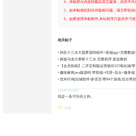
4、本帖部分内容转载自其它媒体，但并不代
5、如本帖侵犯到任何版权问题，请立即告知
6、如果使用本帖附件,本站程序只提供学习使用
相关帖子
•
拱趴十三水大菠萝源码组件+双端app+完整数据
•
新版乌龙大掌柜十三水 完整程序 架设教程
•
【会员投稿】二开定制版运营级仿325电玩城/带
•
趣味麻将java版源码 带双端+代理+后台+服务
•
优米H5电玩城组件/多语言/带84个游戏/后台带
我是一条可怜的土狗...
回复