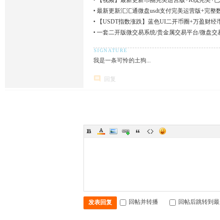
•
最新更新汇汇通微盘usdt支付完美运营版+完整
•
【USDT指数涨跌】蓝色UI二开币圈+万盈财经
•
一套二开版微交易系统/贵金属交易平台/微盘交
我是一条可怜的土狗...
回复
回帖并转播
回帖后跳转到最
发表回复