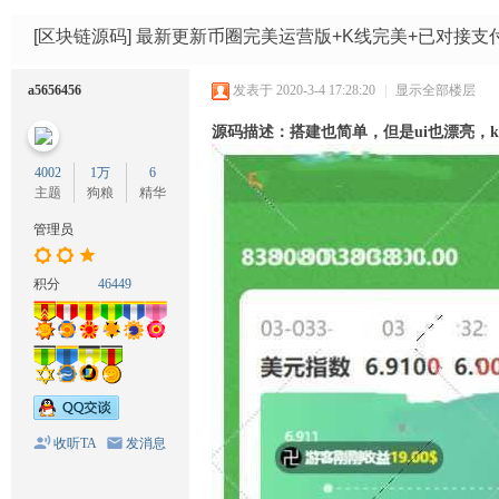
码
网
[区块链源码]
最新更新币圈完美运营版+K线完美+已对接支
a5656456
发表于 2020-3-4 17:28:20
|
显示全部楼层
源码描述：
搭建也简单，但是ui也漂亮，
4002
1万
6
主题
狗粮
精华
管理员
积分
46449
收听TA
发消息