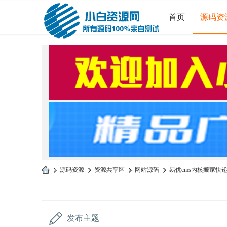
首页
源码资
»
源码资源
›
资源共享区
›
网站源码
›
易优cms内核搬家快递
小
白
源
发布主题