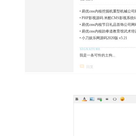
•
易优cms内核挖掘机重型机械公司网
•
PHP影视源码 米酷CMS影视系统6
•
易优cms内核节日礼品首饰公司网站
•
易优cms内核跆拳道教育馆武术培
•
小刀娱乐网源码2020版 v5.21
我是一条可怜的土狗...
回复