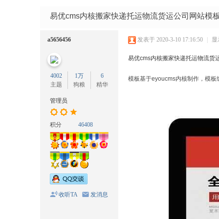
码
网
易优cms内核搬家快递托运物流货运公司网站模板源
a5656456
发表于 2020-3-10 17:16:50
|
显
易优cms内核搬家快递托运物流货运
4002
1万
6
模板基于eyoucms内核制作，模
主题
狗粮
精华
管理员
积分
46408
收听TA
发消息