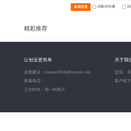
回帖并转播
回
发表回复
精彩推荐
让创业更简单
关于我
反馈建议：xiaotuzi2018@foxmail.com
交流
客服电话：
客户端下
工作时间：周一到周六
手机版
|
小黑屋
|