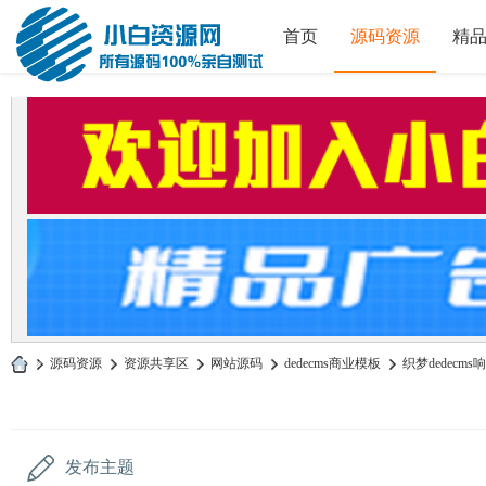
首页
源码资源
精
»
源码资源
›
资源共享区
›
网站源码
›
dedecms商业模板
›
织梦dedecm
小
白
源
发布主题