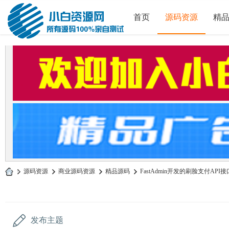
首页
源码资源
精
»
源码资源
›
商业源码资源
›
精品源码
›
FastAdmin开发的刷脸支付API
小
白
源
发布主题