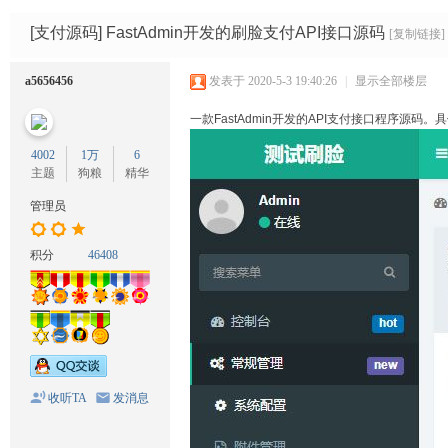
码
网
[支付源码]
FastAdmin开发的刷脸支付API接口源码
[复制链接]
a5656456
发表于 2020-5-3 19:40:26
|
显示全部楼层
一款FastAdmin开发的API支付接口程序
4002
1万
6
主题
狗粮
精华
管理员
积分
46408
收听TA
发消息