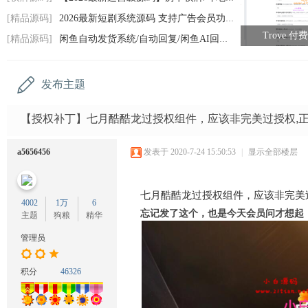
码
[精品源码]
2026最新短剧系统源码 支持广告会员功能齐
网
Trove 
[精品源码]
闲鱼自动发货系统/自动回复/闲鱼AI回复系统
发布主题
【授权补丁】七月酷酷龙过授权组件，应该非完美过授权,
a5656456
发表于 2020-7-24 15:50:53
|
显示全部楼层
七月酷酷龙过授权组件，应该非完美
4002
1万
6
忘记发了这个，也是今天会员问才想起
主题
狗粮
精华
管理员
积分
46326