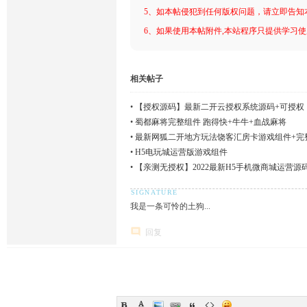
5、如本帖侵犯到任何版权问题，请立即告知
6、如果使用本帖附件,本站程序只提供学习使用
相关帖子
•
【授权源码】最新二开云授权系统源码+可授权
•
蜀都麻将完整组件 跑得快+牛牛+血战麻将
•
最新网狐二开地方玩法饶客汇房卡游戏组件+完
•
H5电玩城运营版游戏组件
•
【亲测无授权】2022最新H5手机微商城运营源
带视频搭建教程
我是一条可怜的土狗...
回复