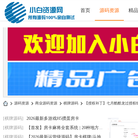
首页
源码资源
精
»
源码资源
›
商业源码资源
›
棋牌源码
›
【授权补丁】七月酷酷龙过授权组件
小
[棋牌源码]
2026最新多游戏H5掼蛋房卡
白
[棋牌源码]
【首发】房卡麻将全套系统 | 20种地方玩法
源
[棋牌源码]
【2026最新运营级源码】房卡棋牌/斗地主/跑