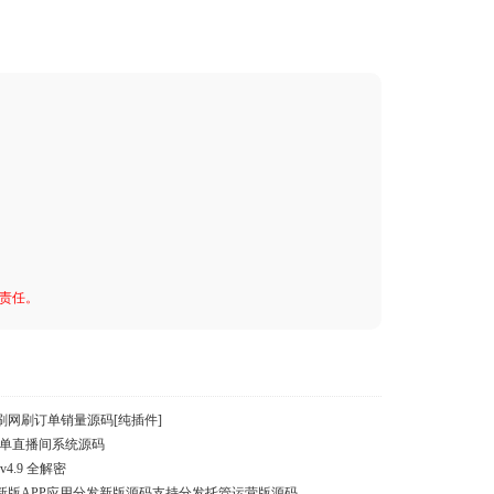
何责任。
网刷订单销量源码[纯插件]
喊单直播间系统源码
4.9 全解密
im】新版APP应用分发新版源码支持分发托管运营版源码