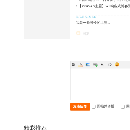
•
【VieuV4.5主题】WP响应式博客
我是一条可怜的土狗...
回复
回帖并转播
回
发表回复
精彩推荐