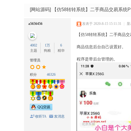
码
网
[网站源码]
【仿58转转系统】二手商品交易系统P
a5656456
发表于 2020-8-15 15:11:31
|
显
【仿58转转系统】二手商品交
4002
1万
6
商品信息后台自己设置好。
主题
狗粮
精华
程序是带后台管理的。
管理员
积分
46326
收听TA
发消息