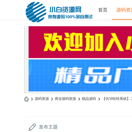
首页
源码资
»
源码资源
›
商业源码资源
›
精品源码
›
【仿58转转系统】二
小
白
源
发布主题