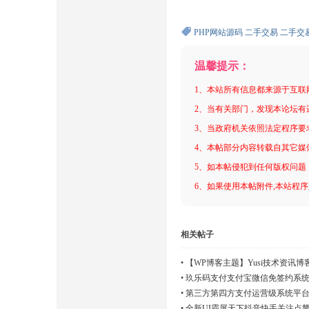
PHP网站源码
二手交易
二手交
温馨提示：
1、本站所有信息都来源于互联
2、当有关部门，发现本论坛有
3、当政府机关依照法定程序要
4、本帖部分内容转载自其它媒
5、如本帖侵犯到任何版权问题
6、如果使用本帖附件,本站程序
相关帖子
•
【WP博客主题】Yusi技术资讯博客wo
•
玖乐码支付支付宝微信免签约系统
•
第三方第四方支付运营级系统平台
•
全新UI霸屏天下抖音快手关注点