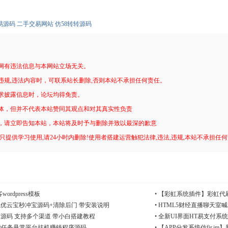
易源码
二手交易网站
仿58转转源码
网有违法信息与本网站立场无关。
违规,违法内容时，可联系站长删除,否则本站不承担任何责任。
求披露信息时，论坛均得免责。
体，但并不代表本站赞同其观点和对其真实性负责
，请立即告知本站，本站将及时予与删除并致以最深的歉意
只提供学习使用,请24小时内删除!使用者搭建运营触犯法律,违法,违规,本站不承担任
rdpress模板
•
【彩虹系统插件】彩虹代刷
优云宝秒冲宝源码+清除后门 带安装说明
•
HTML5财经直播聊天室
源码 支持多个渠道 带小白搭建教程
•
全新UI界面HT易支付系统v
赞任务悬赏平台挂机赚钱程序源码
•
【APP分发系统仿fir.