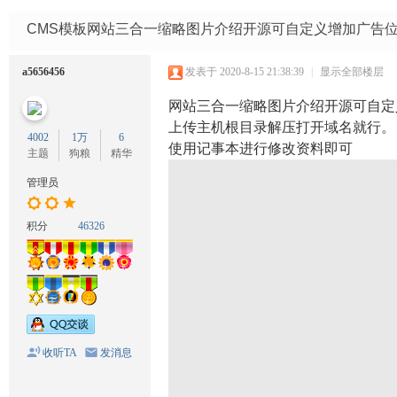
码
网
CMS模板网站三合一缩略图片介绍开源可自定义增加广告
a5656456
发表于 2020-8-15 21:38:39
|
显示全部楼层
网站三合一缩略图片介绍开源可自定
上传主机根目录解压打开域名就行。
4002
1万
6
使用记事本进行修改资料即可
主题
狗粮
精华
管理员
积分
46326
收听TA
发消息