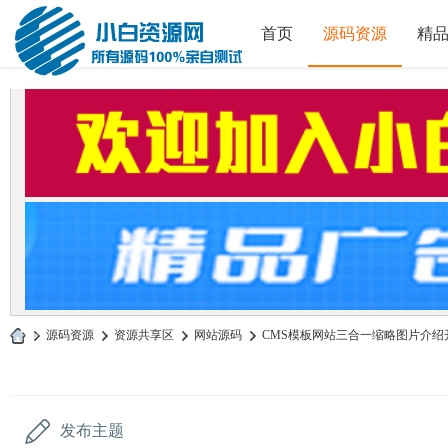
首页
源码资源
精
»
源码资源
›
资源共享区
›
网站源码
›
CMS模板网站三合一缩略图片介绍开
小
白
源
发布主题