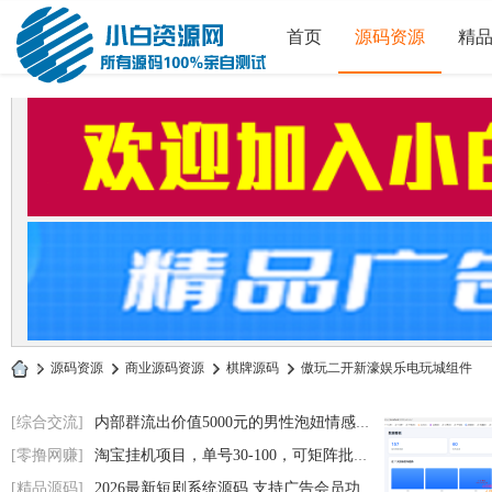
首页
源码资源
精
»
源码资源
›
商业源码资源
›
棋牌源码
›
傲玩二开新濠娱乐电玩城组件
小
[综合交流]
内部群流出价值5000元的男性泡妞情感电子书
白
[零撸网赚]
淘宝挂机项目，单号30-100，可矩阵批量操作
源
[精品源码]
2026最新短剧系统源码 支持广告会员功能齐