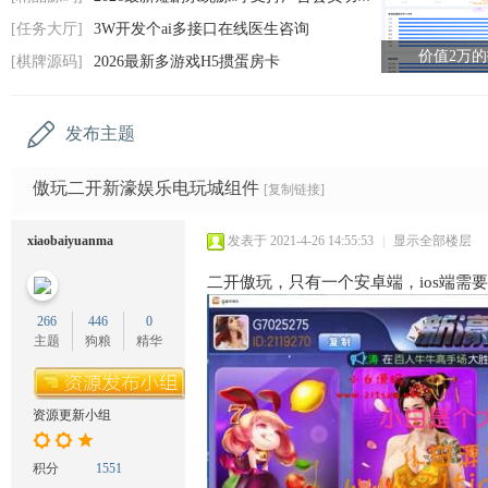
码
[任务大厅]
3W开发个ai多接口在线医生咨询
网
价值2万
[棋牌源码]
2026最新多游戏H5掼蛋房卡
发布主题
傲玩二开新濠娱乐电玩城组件
[复制链接]
xiaobaiyuanma
发表于 2021-4-26 14:55:53
|
显示全部楼层
二开傲玩，只有一个安卓端，ios端需
266
446
0
主题
狗粮
精华
资源更新小组
积分
1551