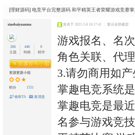
码
网
[理财源码]
电竞平台完整源码 和平精英王者荣耀游戏竞赛
xiaobaiyuanma
发表于 2021-5-8 16:17:41
|
显示全部楼层
游戏报名、名次
266
446
0
主题
狗粮
精华
角色关联、代
3.请勿商用如产
资源更新小组
掌趣电竞系统
积分
1551
收听TA
发消息
掌趣电竞是最近
名参与游戏竞技