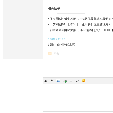
相关帖子
•
朋友圈副业赚钱项目，3步教你零基础也能月赚60
•
千梦网创108计第77计：音乐解析流量变现站2.
•
剧本杀暴利赚钱项目，小众偏冷门月入10000+
我是一条可怜的土狗...
回复