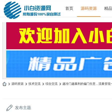
首页
源码资源
精
»
源码资源
›
技术交流
›
综合交流
›
越冷门越暴利的偏门生意，流量变现一单赚
小
白
源
发布主题