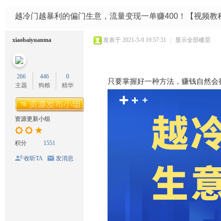
码
网
越冷门越暴利的偏门生意，流量变现一单赚400！【视频教
xiaobaiyuanma
发表于 2021-5-9 19:57:31
|
显示全部楼层
266
446
0
只要掌握好一种方法，赚钱自然会
主题
狗粮
精华
资源更新小组
积分
1551
收听TA
发消息