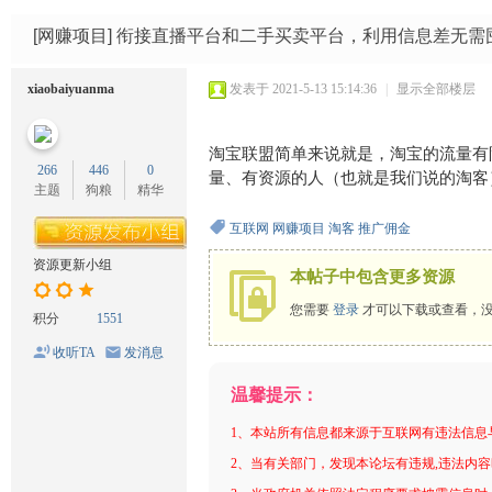
码
网
[网赚项目]
衔接直播平台和二手买卖平台，利用信息差无需囤
xiaobaiyuanma
发表于 2021-5-13 15:14:36
|
显示全部楼层
淘宝联盟简单来说就是，淘宝的流量有
266
446
0
量、有资源的人（也就是我们说的淘客
主题
狗粮
精华
互联网
网赚项目
淘客
推广佣金
资源更新小组
本帖子中包含更多资源
您需要
登录
才可以下载或查看，
积分
1551
收听TA
发消息
温馨提示：
1、本站所有信息都来源于互联网有违法信息
2、当有关部门，发现本论坛有违规,违法内