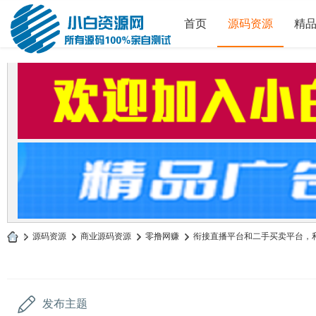
首页
源码资源
精
»
源码资源
›
商业源码资源
›
零撸网赚
›
衔接直播平台和二手买卖平台，利用
小
白
源
发布主题