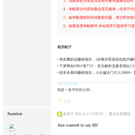
3、当政府机关依照法定程序要求披露信息时
4、本帖部分内容转载自其它媒体，但并不代
5、如本帖侵犯到任何版权问题，请立即告知
6、如果使用本帖附件,本站程序只提供学习使用
相关帖子
•
朋友圈副业赚钱项目，3步教你零基础也能月赚60
•
千梦网创108计第77计：音乐解析流量变现站2.
•
剧本杀暴利赚钱项目，小众偏冷门月入10000+
我是一条可怜的土狗...
回复
Patrickric
发表于 2021-6-11 13:08:55
|
显示全部楼层
Just wanted to say Hi!