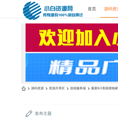
首页
源码资
»
源码资源
›
资源共享区
›
游戏服务端
›
最新KO美国佬独家
小
白
源
发布主题