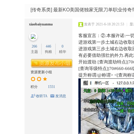
码
网
[传奇系类]
最新KO美国佬独家无限刀单职业传奇
xiaobaiyuanma
发表于 2021-6-18 20:21:53
|
显
客服宣言：②.本服许诺:一
进游戏第一步土城右边收取
266
446
0
进游戏第三步土城右边收取
主题
狗粮
精华
有必要借助强壮的外力.再此
开始渡劫 [查询渡劫特点]|70
[查询等级特点]|70#660-
资源更新小组
提升称谓/@称谓> <[查询称谓特
积分
1551
收听TA
发消息