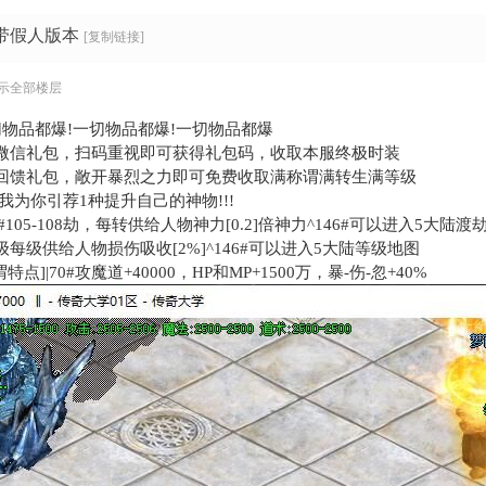
带假人版本
[复制链接]
示全部楼层
切物品都爆!一切物品都爆!一切物品都爆
微信礼包，扫码重视即可获得礼包码，收取本服终极时装
回馈礼包，敞开暴烈之力即可免费收取满称谓满转生满等级
我为你引荐1种提升自己的神物!!!
#105-108劫，每转供给人物神力[0.2]倍神力^146#可以进入5大陆渡
666级每级供给人物损伤吸收[2%]^146#可以进入5大陆等级地图
点]|70#攻魔道+40000，HP和MP+1500万，暴-伤-忽+40%