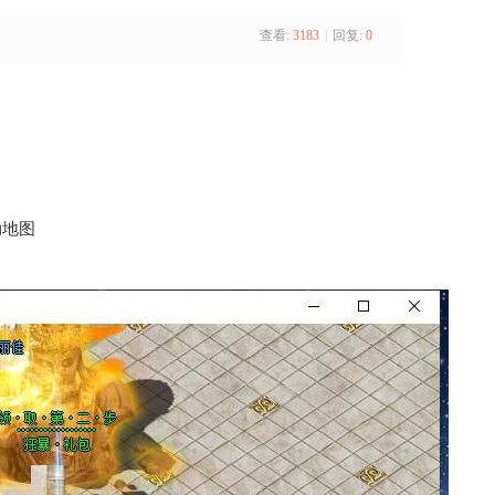
查看:
3183
|
回复:
0
劫地图