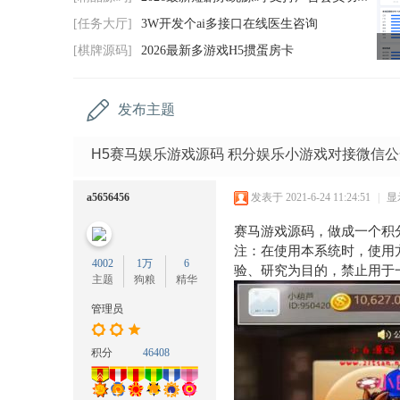
码
[任务大厅]
3W开发个ai多接口在线医生咨询
网
[棋牌源码]
2026最新多游戏H5掼蛋房卡
发布主题
H5赛马娱乐游戏源码 积分娱乐小游戏对接微信
a5656456
发表于 2021-6-24 11:24:51
|
显
赛马游戏源码，做成一个积
注：在使用本系统时，使用
4002
1万
6
验、研究为目的，禁止用于
主题
狗粮
精华
管理员
积分
46408