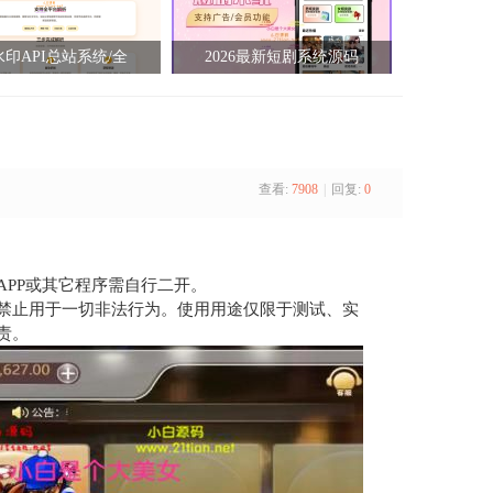
印API总站系统/全
2026最新短剧系统源码
查看:
7908
|
回复:
0
PP或其它程序需自行二开。
禁止用于一切非法行为。使用用途仅限于测试、实
责。