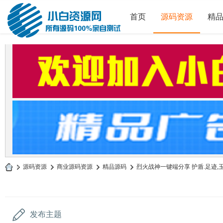
首页
源码资源
精
»
源码资源
›
商业源码资源
›
精品源码
›
烈火战神一键端分享 护盾.足迹,玉玺
小
白
源
发布主题