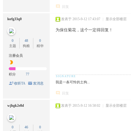
回复
lorfg33q0
发表于 2015-9-12 17:43:07
|
显示全部楼层
为保住菊花，这个一定得回复！
0
48
0
主题
狗粮
精华
注册会员
积分
77
我是一条可怜的土狗...
收听TA
发消息
回复
wjhgk2e8d
发表于 2015-9-12 16:58:02
|
显示全部楼层
0
46
0