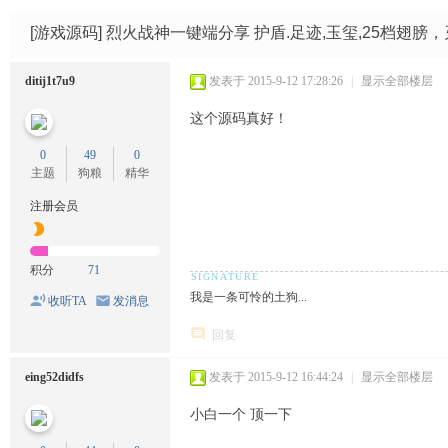
码
网
[游戏源码]
烈火战神一键端分享 护盾.足迹,玉玺,25档翅膀
ditij1t7u9
发表于 2015-9-12 17:28:26
|
显示全部楼层
这个源码真好！
0
49
0
主题
狗粮
精华
注册会员
积分
71
我是一条可怜的土狗...
收听TA
发消息
回复
eing52didfs
发表于 2015-9-12 16:44:24
|
显示全部楼层
小白一个 顶一下