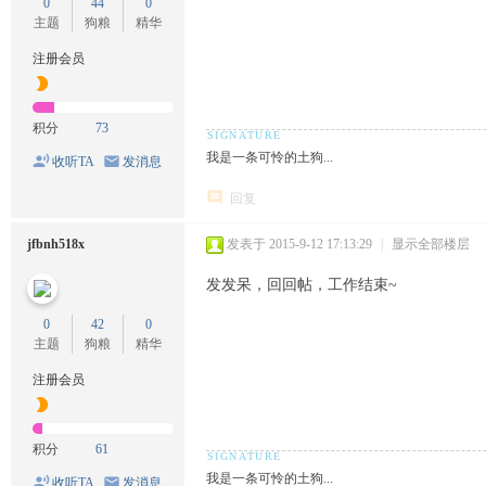
0
44
0
主题
狗粮
精华
注册会员
积分
73
我是一条可怜的土狗...
收听TA
发消息
回复
jfbnh518x
发表于 2015-9-12 17:13:29
|
显示全部楼层
发发呆，回回帖，工作结束~
0
42
0
主题
狗粮
精华
注册会员
积分
61
我是一条可怜的土狗...
收听TA
发消息