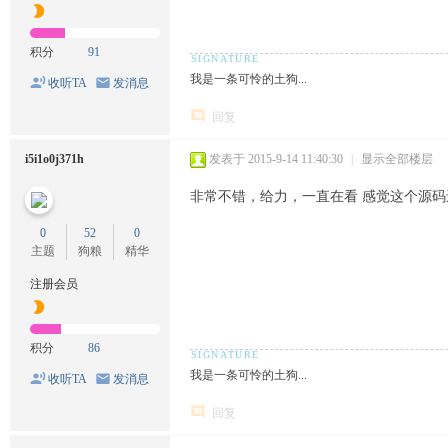
积分
91
我是一条可怜的土狗...
收听TA
发消息
回复
i5i1o0j371h
发表于 2015-9-14 11:40:30
|
显示全部楼层
非常不错，给力，一直在看 感觉这个源
0
52
0
主题
狗粮
精华
注册会员
积分
86
我是一条可怜的土狗...
收听TA
发消息
回复