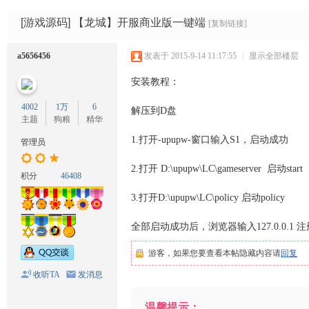
码
网
[游戏源码]
【龙城】开服商业版一键端
[复制链接]
a5656456
发表于 2015-9-14 11:17:55
|
显示全部楼层
安装教程：
4002
1万
6
解压到D盘
主题
狗粮
精华
1.打开-upupw-窗口输入S1，启动成功
管理员
2.打开 D:\upupw\LC\gameserver 启动start
积分
46408
3.打开D:\upupw\LC\policy 启动policy
全部启动成功后，浏览器输入127.0.0.1
游客，如果您要查看本帖隐藏内容请
回复
收听TA
发消息
温馨提示：