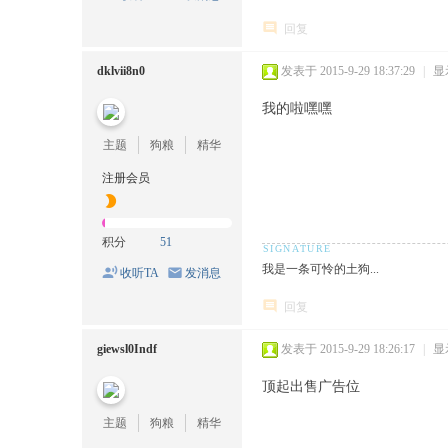
回复
dklvii8n0
发表于 2015-9-29 18:37:29
|
显
我的啦嘿嘿
主题
狗粮
精华
注册会员
积分
51
我是一条可怜的土狗...
收听TA
发消息
回复
giewsl0Indf
发表于 2015-9-29 18:26:17
|
显
顶起出售广告位
主题
狗粮
精华