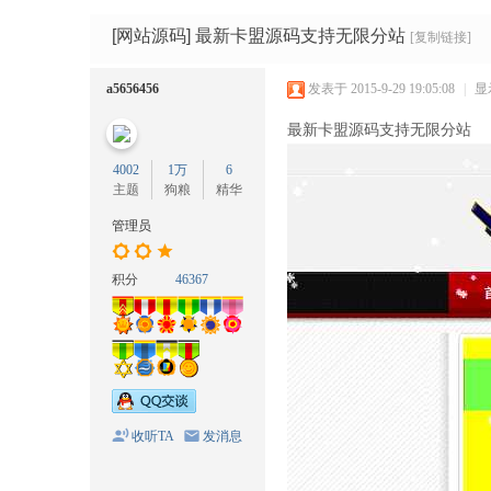
码
网
[网站源码]
最新卡盟源码支持无限分站
[复制链接]
a5656456
发表于 2015-9-29 19:05:08
|
显
最新卡盟源码支持无限分站
4002
1万
6
主题
狗粮
精华
管理员
积分
46367
收听TA
发消息