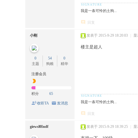
我是一条可怜的土狗...
回复
小刚
发表于 2015-9-29 18:20:03
|
显
楼主是超人
0
54
0
主题
狗粮
精华
注册会员
积分
65
我是一条可怜的土狗...
收听TA
发消息
回复
giewsl0Indf
发表于 2015-9-29 18:39:25
|
显