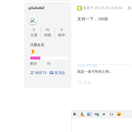
pi5aIndief
发表于 2015-9-29 18:50:04
|
显
支持一下，100块
0
61
0
主题
狗粮
精华
注册会员
积分
91
我是一条可怜的土狗...
收听TA
发消息
回复