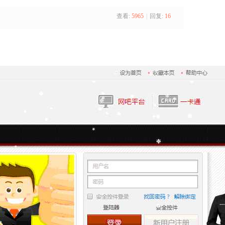
查看:
5965
|
回复:
16