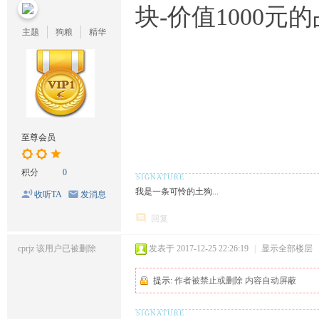
块-价值1000元
主题
狗粮
精华
至尊会员
积分
0
我是一条可怜的土狗...
收听TA
发消息
回复
cprjz
该用户已被删除
发表于 2017-12-25 22:26:19
|
显示全部楼层
提示:
作者被禁止或删除 内容自动屏蔽