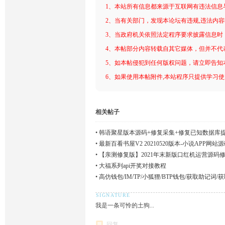
1、本站所有信息都来源于互联网有违法信息
2、当有关部门，发现本论坛有违规,违法内
3、当政府机关依照法定程序要求披露信息时
4、本帖部分内容转载自其它媒体，但并不代
5、如本帖侵犯到任何版权问题，请立即告知
6、如果使用本帖附件,本站程序只提供学习使用
相关帖子
•
韩语聚星版本源码+修复采集+修复已知数据库
•
最新百看书屋V2 20210520版本-小说APP
•
【亲测修复版】2021年末新版口红机运营源码
下级/视频搭建教程
•
大福系列api开奖对接教程
•
高仿钱包/IM/TP/小狐狸/BTP钱包/获取助记词
我是一条可怜的土狗...
回复