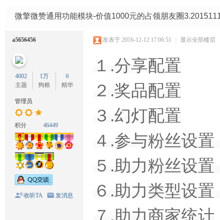
码
网
微擎微赞通用功能模块-价值1000元的占领朋友圈3.20151
a5656456
发表于 2016-12-12 17:06:51
|
显示全部楼层
１.分享配置
4002
1万
6
２.奖品配置
主题
狗粮
精华
管理员
３.幻灯配置
积分
46449
４.参与粉丝设
５.助力粉丝设
６.助力类型设
收听TA
发消息
７.助力商家统计