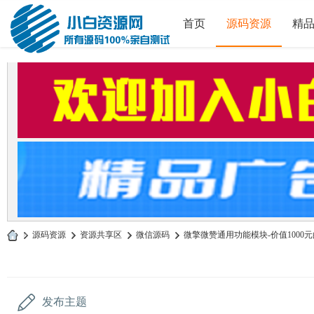
首页
源码资源
精
»
源码资源
›
资源共享区
›
微信源码
›
微擎微赞通用功能模块-价值1000元的占领
小
白
源
发布主题