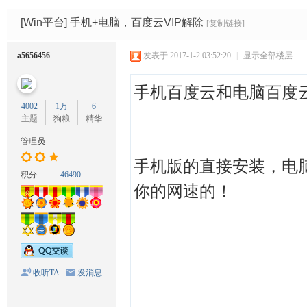
码
网
[Win平台]
手机+电脑，百度云VIP解除
[复制链接]
a5656456
发表于 2017-1-2 03:52:20
|
显示全部楼层
手机百度云和电脑百度
4002
1万
6
主题
狗粮
精华
管理员
手机版的直接安装，电
积分
46490
你的网速的！
收听TA
发消息