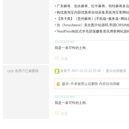
•
广东麻将、划水麻将、红中麻将、转转麻将多合
•
购优惠淘宝内部优惠券自动采集系统淘宝客网站
•
【房卡类】《贵州麻将》(手机端+服务器+网站
•
仿《Sexychinese》美女图片站源码,帝国C
•
WordPress响应式羊毛部落赚客资讯博客网站源
我是一条可怜的土狗...
回复
cprjz
该用户已被删除
发表于 2017-12-25 22:35:38
|
显示全部楼层
提示:
作者被禁止或删除 内容自动屏蔽
我是一条可怜的土狗...
回复