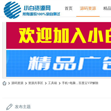
首页
源码资源
精
»
源码资源
›
资源共享区
›
工具箱
›
手机+电脑，百度云VIP解除
小
白
源
发布主题