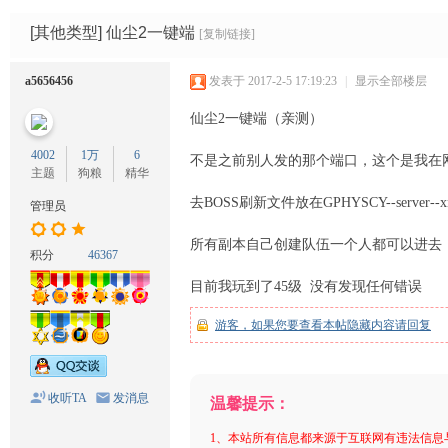
码
网
[其他类型]
仙尘2一键端
[复制链接]
a5656456
发表于 2017-2-5 17:19:23
|
显示全部楼层
仙尘2一键端（亲测）
4002
1万
6
不是之前别人发的那个端口，这个是我在网
主题
狗粮
精华
去BOSS刷新文件放在GPHYSCY--server
管理员
所有副本自己创建队伍一个人都可以进去
积分
46367
目前我玩到了45级 没有发现任何错误
游客，如果您要查看本帖隐藏内容请
回复
收听TA
发消息
温馨提示：
1、本站所有信息都来源于互联网有违法信息