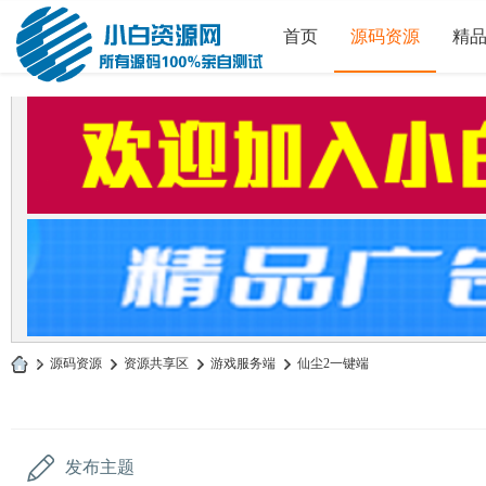
首页
源码资源
精
»
源码资源
›
资源共享区
›
游戏服务端
›
仙尘2一键端
小
白
源
发布主题