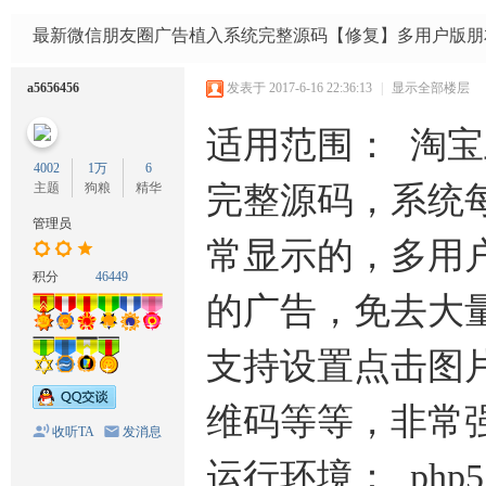
码
网
最新微信朋友圈广告植入系统完整源码【修复】多用户版朋
a5656456
发表于 2017-6-16 22:36:13
|
显示全部楼层
适用范围： 淘宝
4002
1万
6
主题
狗粮
精华
完整源码，系统每
管理员
常显示的，多用
积分
46449
的广告，免去大
支持设置点击图
维码等等，非常
收听TA
发消息
运行环境： php5.3