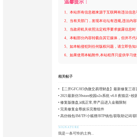
温馨提示：
1、本站所有信息都来源于互联网有违法信息
2、当有关部门，发现本论坛有违规,违法内
3、当政府机关依照法定程序要求披露信息时
4、本帖部分内容转载自其它媒体，但并不代
5、如本帖侵犯到任何版权问题，请立即告知
6、如果使用本帖附件,本站程序只提供学习使用
相关帖子
•
【二开GFC/H5伪微交易理财盘】最新修复三语
•
2021最新仿59store校园o2o系统 v6.8 
件
•
修复版微盘,k线正常,带产品进入金额限制
•
完美修复金尊娱乐完整组件
•
高仿钱包/IM/TP/小狐狸/BTP钱包/获取助记词
我是一条可怜的土狗...