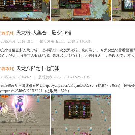
天龙端-大集合，最少20端.
八部系列
]
：
a5656456
2016-10-1
|
最后发表:
hhhh1
2019-5-8 05:09
20几个甚至更多的天龙端， 记得最后一次发天龙端，被封号了， 今天突然想看看里面
了， 特此，分享本人收藏的端、先发5分之1的端吧，还有4分之一，等改天传， 本人特懒
天龙八部之十七门派
八部系列
]
：
a5656456
2016-9-2
|
最后发表:
cprjz
2017-12-25 21:35
 360云盘不限速破&解版 https://yunpan.cn/cM6ynd6xJZaSe （提取码：0c3c） 服务
://yunpan.cn/cM6yNKS7IZ2SJ （提取码：57fb）