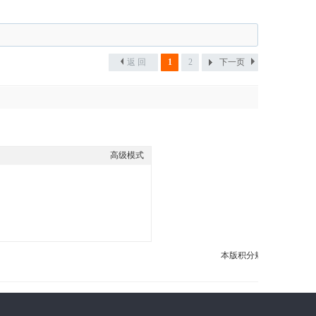
返 回
1
2
下一页
高级模式
本版积分规则