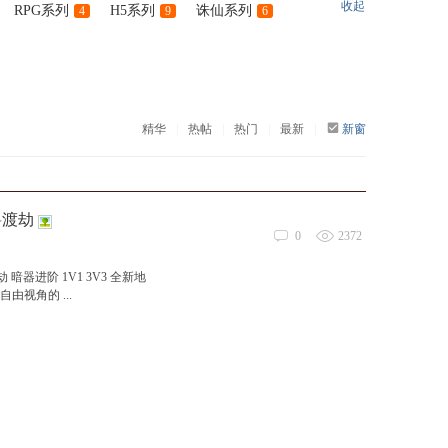
收起
RPG系列
H5系列
诛仙系列
4
9
6
精华
|
热帖
|
热门
|
最新
|
新窗
兽渡劫
0
2372
器进阶 1V1 3V3 全新地
视角的 ...