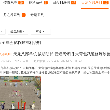
传奇系类
征途系列
回合制系列
天龙八部系列
69
3
47
16
龙之谷系列
奇迹系列
3
最后发表
更多
:
至尊会员权限福利说明
天龙八部单机 拔胡助长 云烟阁怀旧 大背包武道修炼珍
八部系列
]
：
a5656456
2023-12-31
|
最后发表:
a5656456
2023-12-31 00:47
部单机 拔胡助长 云烟阁怀旧 大背包武道修炼珍兽渡劫 新兽魂 武道 天鉴灵武 珍兽渡劫 暗
SS 怀旧一键端，原版客户端闪退修复 原登录器不是自由视角的，那么我重新上传一个自由