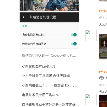
[
天龙
楼主
天龙八
微信自动聊天助手- Codeboy聊天机器人2.3.0
小白智能图片压缩工具
[
天龙
小六壬排盘工具源码 自适应双端
程G
楼主
小白网络验证 1.8：一键加密 EXE，全面支持
天龙
电脑技术员专用工具箱 v7.9
自动刷视频助手软件这是一款非常好用的自动