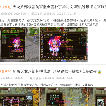
天龙八部极新仿官服全套补丁加明文 我玩过最接近官服
八部系列
]
：
a5656456
2020-5-19
|
最后发表:
a5656456
2020-5-19 21:57
----最近天龙也选择走了一条“文艺复兴”之路，可能是眼红魔兽等怀旧服的火爆？然而
计都笑了，这满满的手游+页游风确定不是在“喂屎”，反正我是没多大兴趣玩的。 --------
新版天龙八部带桃花岛--沧笙踏歌一键端+安装教程
八部系列
]
：
a5656456
2020-4-5
|
最后发表:
a5656456
2020-4-5 16:42
一个现在比较火的新版天龙八部，带桃花岛门派，沧笙踏歌一键端+安装教程