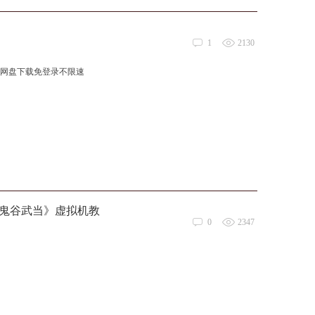
1
2130
23网盘下载免登录不限速
《鬼谷武当》虚拟机教
0
2347