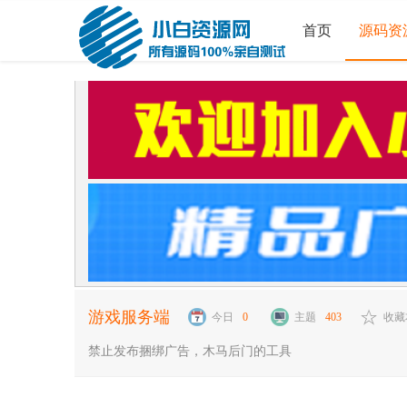
首页
源码资
游戏服务端
今日
0
主题
403
收藏
禁止发布捆绑广告，木马后门的工具