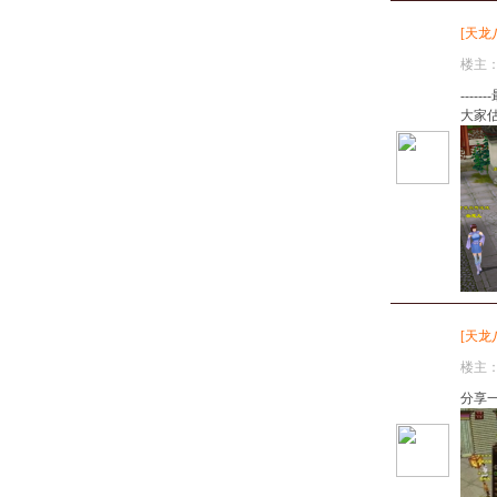
[
天龙
楼主
---
大家估
[
天龙
楼主
分享