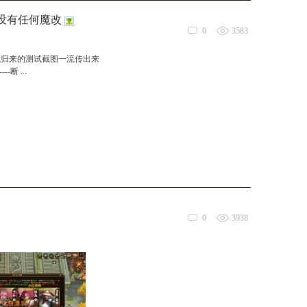
没有任何魔改
0
3583
天龙归来的测试截图一流传出来
断 ...
0
3938