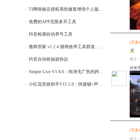
TI网络验证授权系统修复增强个人版 v4.26
免费的APP无限多开工具
抖音检测自动养号工具
[
天龙
微商管家 v1.2.4 微商效率工具群发、清粉，
楼主
抖音自动抢福袋协议
武侠手
Simple Live V1.8.6：纯净无广告的跨平台直
小红花音效助手V15.5.8：快捷键+声卡隔离，
[
天龙
楼主