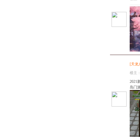
[
天龙
楼主
202
岛门派