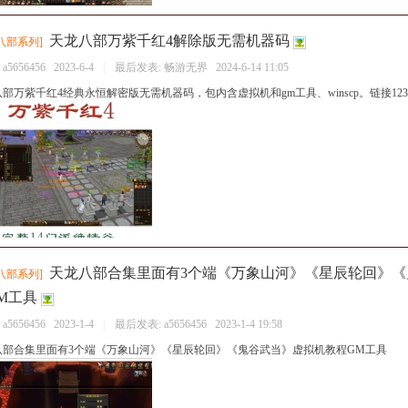
天龙八部万紫千红4解除版无需机器码
八部系列
]
：
a5656456
2023-6-4
|
最后发表:
畅游无界
2024-6-14 11:05
部万紫千红4经典永恒解密版无需机器码，包内含虚拟机和gm工具、winscp。链接1
天龙八部合集里面有3个端《万象山河》《星辰轮回》
八部系列
]
M工具
：
a5656456
2023-1-4
|
最后发表:
a5656456
2023-1-4 19:58
八部合集里面有3个端《万象山河》《星辰轮回》《鬼谷武当》虚拟机教程GM工具