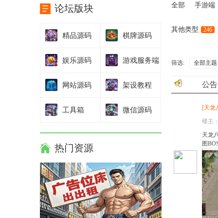
全部
手游端
论坛版块
其他类型
246
精品源码
棋牌源码
娱乐源码
游戏服务端
筛选:
全部主题
公告
网站源码
架设教程
[
天龙
工具箱
微信源码
楼主
天龙八
图BO
热门资源