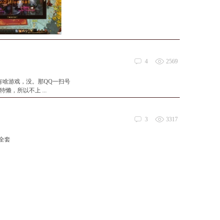
4
2569
有啥游戏，没。那QQ一扫号
，所以不上 ...
3
3317
端全套