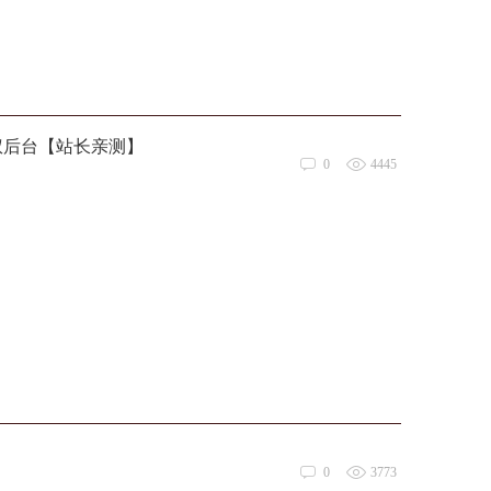
授权后台【站长亲测】
0
4445
0
3773