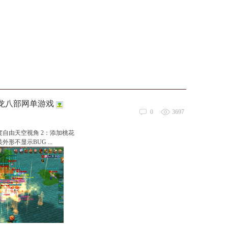
天龙八部网单游戏
0
3697
度自由天空视角 2：添加桃花
形不显示BUG ...