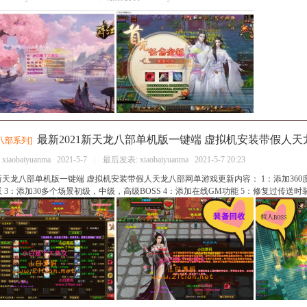
最新2021新天龙八部单机版一键端 虚拟机安装带假人
八部系列
]
：
xiaobaiyuanma
2021-5-7
|
最后发表:
xiaobaiyuanma
2021-5-7 20:23
1新天龙八部单机版一键端 虚拟机安装带假人天龙八部网单游戏更新内容： 1：添加360
 3：添加30多个场景初级，中级，高级BOSS 4：添加在线GM功能 5：修复过传送时装外